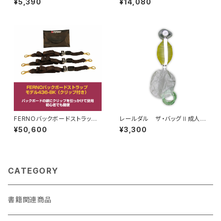
¥5,390
¥14,080
FERNOバックボードストラッ
レールダル ザ・バッグⅡ成人用
プ モデル436-BK（クリップ付
＃5（単回使用手動式肺人工蘇
¥50,600
¥3,300
き）
生器）
CATEGORY
書籍関連商品