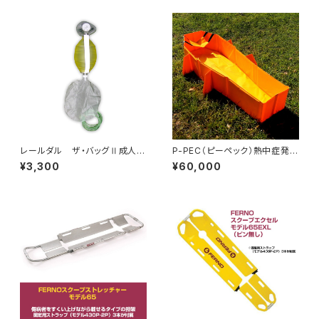
レールダル ザ・バッグⅡ成人用
P-PEC（ピーペック）熱中症発生
＃5（単回使用手動式肺人工蘇
時の緊急アイスバス※メーカー
¥3,300
¥60,000
生器）
直送品